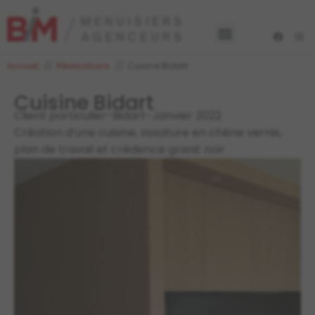
Accueil
Réalisations
Cuisine Bidart
Cuisine Bidart
Client particulier
-
Bidart
-
Janvier 2022
Création d’une cuisine, ossature en chêne vernis,
plan de travail et crédence granit noir