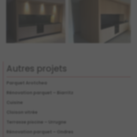
Autres projets
Parquet Arotchea
Rénovation parquet – Biarritz
Cuisine
Cloison vitrée
Terrasse piscine – Urrugne
Rénovation parquet – Ondres